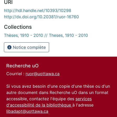
URI
http://hdl.handle.net/10393/10298
http://dx.doi.org/10.20381/ruor-16760
Collections
Thèses, 1910 - 2010 // Theses, 1910 - 2010
Notice complète
Recherche uO
Courriel :
ruor@uottawa.ca
Si vous avez besoin d'une copie d'une thèse ou d'un
autre document dans Recherche uO dans un format
accessible, contactez l'équipe des
services
d'accessibilité de la bibliothèque
à l'adresse
libadapt@uottawa.ca