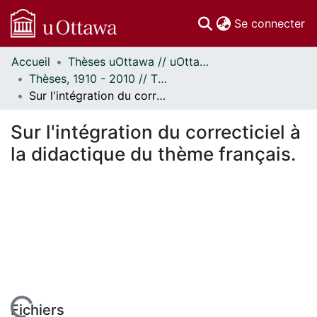
(c
Se connecter
Accueil
Thèses uOttawa // uOttawa Theses
Communautés
Thèses, 1910 - 2010 // Theses, 1910 - 2010
et collections
Sur l'intégration du correcticiel à la didactique du thème français.
Parcourir
Statistiques
Sur l'intégration du correcticiel à
À propos
la didactique du thème français.
Fichiers