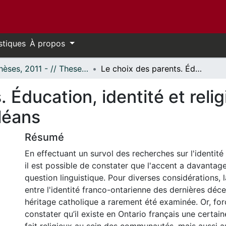
stiques
À propos
- Thèses, 2011 - // Theses, 2011 -
Le choix des parents. Éducation, identité et religion en Ontario français : le cas d’Orléans
 Éducation, identité et reli
rléans
Résumé
En effectuant un survol des recherches sur l'identité
il est possible de constater que l'accent a davantage
question linguistique. Pour diverses considérations, l
entre l'identité franco-ontarienne des dernières déc
héritage catholique a rarement été examinée. Or, for
constater qu’il existe en Ontario français une certai