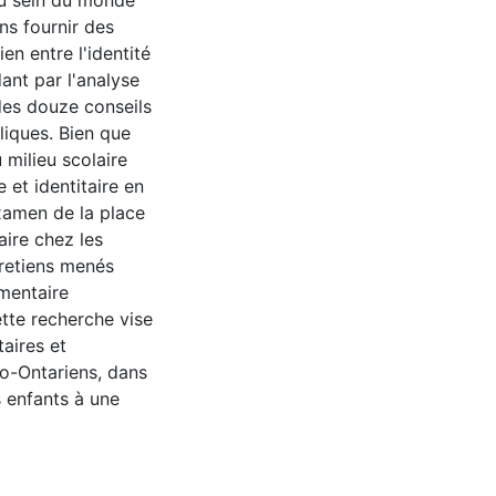
au sein du monde
ns fournir des
en entre l'identité
ant par l'analyse
 des douze conseils
liques. Bien que
milieu scolaire
 et identitaire en
examen de la place
aire chez les
tretiens menés
émentaire
ette recherche vise
aires et
nco-Ontariens, dans
s enfants à une