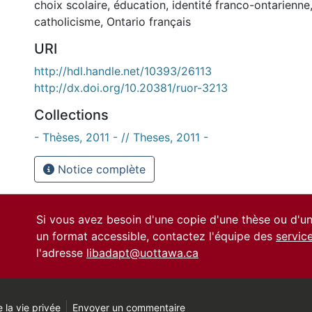
choix scolaire
,
éducation
,
identité franco-ontarienne
catholicisme
,
Ontario français
URI
http://hdl.handle.net/10393/26113
http://dx.doi.org/10.20381/ruor-3213
Collections
- Thèses, 2011 - // Theses, 2011 -
Notice complète
Si vous avez besoin d'une copie d'une thèse ou d'
un format accessible, contactez l'équipe des
servic
l'adresse
libadapt@uottawa.ca
 la vie privée
Envoyer un commentaire