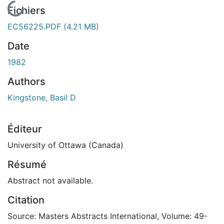
En cours de chargement...
Fichiers
EC56225.PDF
(4.21 MB)
Date
1982
Authors
Kingstone, Basil D
Éditeur
University of Ottawa (Canada)
Résumé
Abstract not available.
Citation
Source: Masters Abstracts International, Volume: 49-