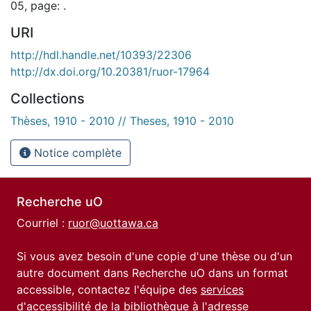
05, page: .
URI
http://hdl.handle.net/10393/22306
http://dx.doi.org/10.20381/ruor-17964
Collections
Thèses, 1910 - 2010 // Theses, 1910 - 2010
Notice complète
Recherche uO
Courriel :
ruor@uottawa.ca
Si vous avez besoin d'une copie d'une thèse ou d'un
autre document dans Recherche uO dans un format
accessible, contactez l'équipe des
services
d'accessibilité de la bibliothèque
à l'adresse