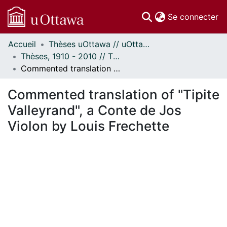
(c
Se connecter
Accueil
Thèses uOttawa // uOttawa Theses
Communautés
Thèses, 1910 - 2010 // Theses, 1910 - 2010
et collections
Commented translation of "Tipite Valleyrand", a Conte de Jos Violon by Louis Frechette
Parcourir
Statistiques
Commented translation of "Tipite
À propos
Valleyrand", a Conte de Jos
Violon by Louis Frechette