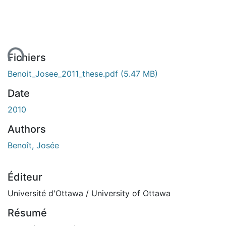
ent...
Fichiers
Benoit_Josee_2011_these.pdf
(5.47 MB)
Date
2010
Authors
Benoît, Josée
Éditeur
Université d'Ottawa / University of Ottawa
Résumé