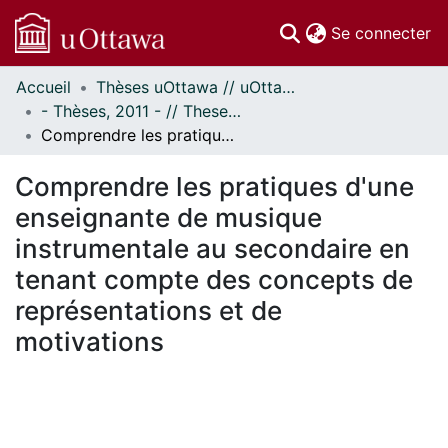
(c
Se connecter
Accueil
Thèses uOttawa // uOttawa Theses
Communautés
- Thèses, 2011 - // Theses, 2011 -
et collections
Comprendre les pratiques d'une enseignante de musique instrumentale au secondaire en tenant compte des concepts de représentations et de motivations
Parcourir
Statistiques
Comprendre les pratiques d'une
À propos
enseignante de musique
instrumentale au secondaire en
tenant compte des concepts de
représentations et de
motivations