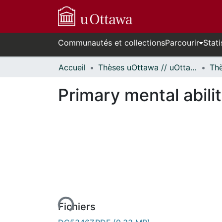
Communautés et collections
Parcourir
Stati
Accueil
Thèses uOttawa // uOttawa Theses
Primary mental abili
rs de chargement...
Fichiers