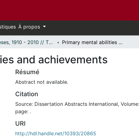
stiques
À propos
Thèses, 1910 - 2010 // Theses, 1910 - 2010
Primary mental abilities and achievements
ties and achievements
Résumé
Abstract not available.
Citation
Source: Dissertation Abstracts International, Volume:
page: .
URI
http://hdl.handle.net/10393/20865