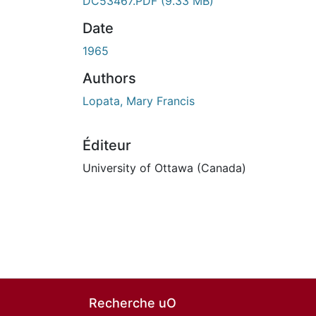
DC53467.PDF
(9.33 MB)
Date
1965
Authors
Lopata, Mary Francis
Éditeur
University of Ottawa (Canada)
Recherche uO