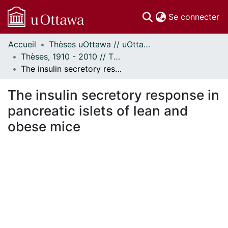
(c
Se connecter
Accueil
Thèses uOttawa // uOttawa Theses
Communautés
Thèses, 1910 - 2010 // Theses, 1910 - 2010
et collections
The insulin secretory response in pancreatic islets of lean and obese mice
Parcourir
Statistiques
The insulin secretory response in
À propos
pancreatic islets of lean and
obese mice
En cours de chargement...