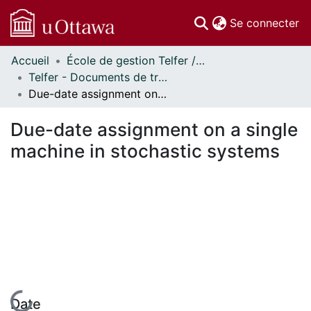
(c
Se connecter
Accueil
École de gestion Telfer // Telfer School of Management
Communautés
Telfer - Documents de travail // Telfer - Working Papers
et collections
Due-date assignment on a single machine in stochastic systems
Parcourir
Statistiques
Due-date assignment on a single
À propos
machine in stochastic systems
En cours de chargement...
Date