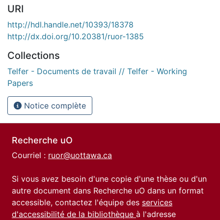
URI
http://hdl.handle.net/10393/18378
http://dx.doi.org/10.20381/ruor-1385
Collections
Telfer - Documents de travail // Telfer - Working
Papers
Notice complète
Recherche uO
Courriel :
ruor@uottawa.ca
Si vous avez besoin d'une copie d'une thèse ou d'un
autre document dans Recherche uO dans un format
accessible, contactez l'équipe des
services
d'accessibilité de la bibliothèque
à l'adresse