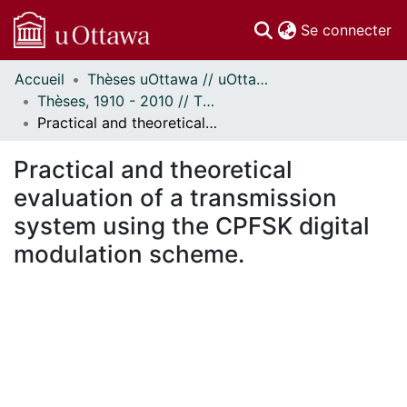
(c
Se connecter
Accueil
Thèses uOttawa // uOttawa Theses
Communautés
Thèses, 1910 - 2010 // Theses, 1910 - 2010
et collections
Practical and theoretical evaluation of a transmission system using the CPFSK digital modulation scheme.
Parcourir
Statistiques
Practical and theoretical
À propos
evaluation of a transmission
system using the CPFSK digital
modulation scheme.