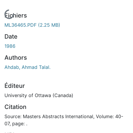
En cours de chargement...
Fichiers
ML36465.PDF
(2.25 MB)
Date
1986
Authors
Ahdab, Ahmad Talal.
Éditeur
University of Ottawa (Canada)
Citation
Source: Masters Abstracts International, Volume: 40-
07, page: .