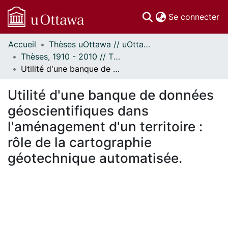
(c
Se connecter
Accueil
Thèses uOttawa // uOttawa Theses
Communautés
Thèses, 1910 - 2010 // Theses, 1910 - 2010
et collections
Utilité d'une banque de données géoscientifiques dans l'aménagement d'un territoire : rôle de la cartographie géotechnique automatisée.
Parcourir
Statistiques
Utilité d'une banque de données
À propos
géoscientifiques dans
l'aménagement d'un territoire :
rôle de la cartographie
géotechnique automatisée.