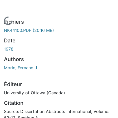
En cours de chargement...
Fichiers
NK44100.PDF
(20.16 MB)
Date
1978
Authors
Morin, Fernand J.
Éditeur
University of Ottawa (Canada)
Citation
Source: Dissertation Abstracts International, Volume:
62-13, Section: A.