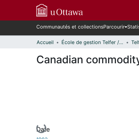
Communautés et collections
Parcourir
Stati
Accueil
École de gestion Telfer // Telfer School of Management
Canadian commodity 
En cours de chargement...
Date