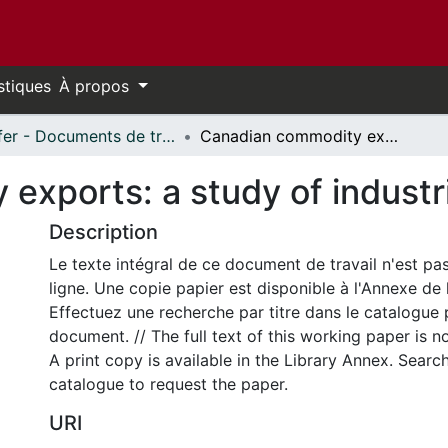
stiques
À propos
Telfer - Documents de travail // Telfer - Working Papers
Canadian commodity exports: a study of industrial concentration
exports: a study of industri
Description
Le texte intégral de ce document de travail n'est pa
ligne. Une copie papier est disponible à l'Annexe de 
Effectuez une recherche par titre dans le catalogue 
document. // The full text of this working paper is no
A print copy is available in the Library Annex. Search 
catalogue to request the paper.
URI