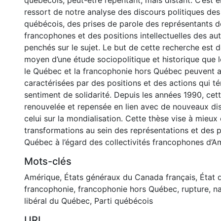
québécois, peut-être repentant, mais distant. C’est e
ressort de notre analyse des discours politiques des
québécois, des prises de parole des représentants
francophones et des positions intellectuelles des aut
penchés sur le sujet. Le but de cette recherche est 
moyen d’une étude sociopolitique et historique que l
le Québec et la francophonie hors Québec peuvent a
caractérisées par des positions et des actions qui t
sentiment de solidarité. Depuis les années 1990, cett
renouvelée et repensée en lien avec de nouveaux d
celui sur la mondialisation. Cette thèse vise à mieu
transformations au sein des représentations et des 
Québec à l’égard des collectivités francophones d’A
Mots-clés
Amérique
,
États généraux du Canada français
,
État 
francophonie
,
francophonie hors Québec
,
rupture
,
na
libéral du Québec
,
Parti québécois
URI