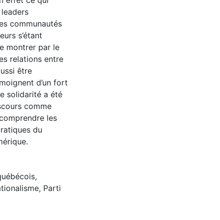
n effet ce qui
 leaders
 des communautés
eurs s’étant
de montrer par le
es relations entre
ussi être
émoignent d’un fort
e solidarité a été
iscours comme
x comprendre les
pratiques du
mérique.
québécois
,
tionalisme
,
Parti