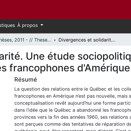
stiques
À propos
- Thèses, 2011 - // Theses, 2011 -
Divergences et solidarité. Une étude sociopolitique des rapports entre le Québec et les francophones d'Amérique
arité. Une étude sociopoliti
les francophones d'Amérique
Résumé
La question des relations entre le Québec et les colle
francophones en Amérique n’est pas nouvelle, mais 
conceptualisation revêt aujourd’hui une forme partic
dans l’idée que le Québec a abandonné les francoph
provinces vers la fin des années 1960, ses relations
sont perçues comme des tentatives de réparation de 