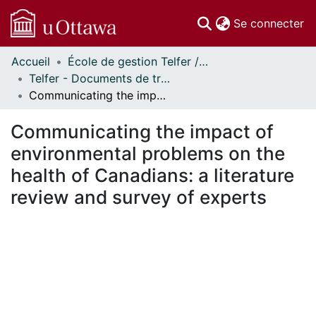
(c
Se connecter
Accueil
École de gestion Telfer // Telfer School of Management
Communautés
Telfer - Documents de travail // Telfer - Working Papers
et collections
Communicating the impact of environmental problems on the health of Canadians: a literature review and survey of experts
Parcourir
Statistiques
Communicating the impact of
À propos
environmental problems on the
health of Canadians: a literature
review and survey of experts