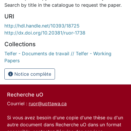
Search by title in the catalogue to request the paper.
URI
http://hdl.handle.net/10393/18725
http://dx.doi.org/10.20381/ruor-1738
Collections
Telfer - Documents de travail // Telfer - Working
Papers
Notice complète
Recherche uO
Courriel :
ruor@uottawa.ca
Si vous avez besoin d'une copie d'une thèse ou d'un
autre document dans Recherche uO dans un format