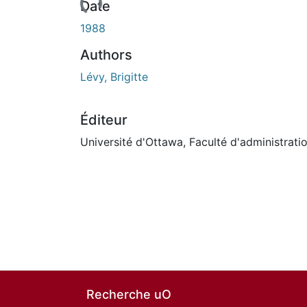
rs de chargement...
Date
1988
Authors
Lévy, Brigitte
Éditeur
Université d'Ottawa, Faculté d'administrati
Recherche uO