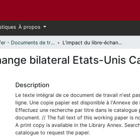
stiques
À propos
Telfer - Documents de travail // Telfer - Working Papers
L'impact du libre-échange bilateral Etats-Unis Canada sur les politiques régionales
change bilateral Etats-Unis C
s
Description
Le texte intégral de ce document de travail n'est pa
ligne. Une copie papier est disponible à l'Annexe de 
Effectuez une recherche par titre dans le catalogue 
document. // The full text of this working paper is no
A print copy is available in the Library Annex. Search 
catalogue to request the paper.