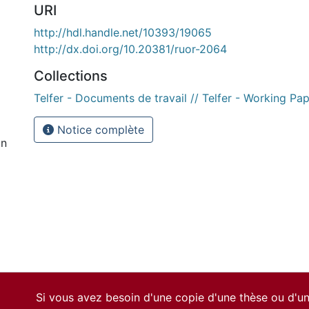
URI
http://hdl.handle.net/10393/19065
http://dx.doi.org/10.20381/ruor-2064
Collections
Telfer - Documents de travail // Telfer - Working Pa
Notice complète
on
Si vous avez besoin d'une copie d'une thèse ou d'