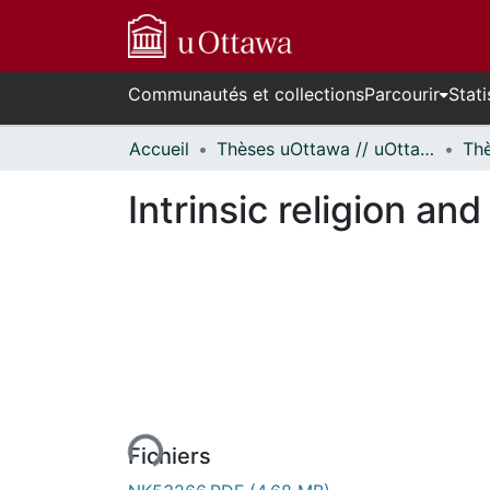
Communautés et collections
Parcourir
Stati
Accueil
Thèses uOttawa // uOttawa Theses
Intrinsic religion an
urs de chargement...
Fichiers