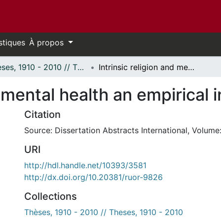
stiques
À propos
Thèses, 1910 - 2010 // Theses, 1910 - 2010
Intrinsic religion and mental health an empirical investigation.
d mental health an empirical 
Citation
Source: Dissertation Abstracts International, Volume:
URI
http://hdl.handle.net/10393/3581
http://dx.doi.org/10.20381/ruor-9826
Collections
Thèses, 1910 - 2010 // Theses, 1910 - 2010