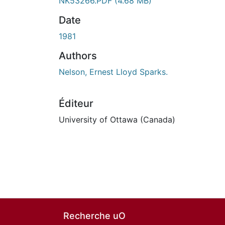
NK53266.PDF
(4.68 MB)
Date
1981
Authors
Nelson, Ernest Lloyd Sparks.
Éditeur
University of Ottawa (Canada)
Recherche uO