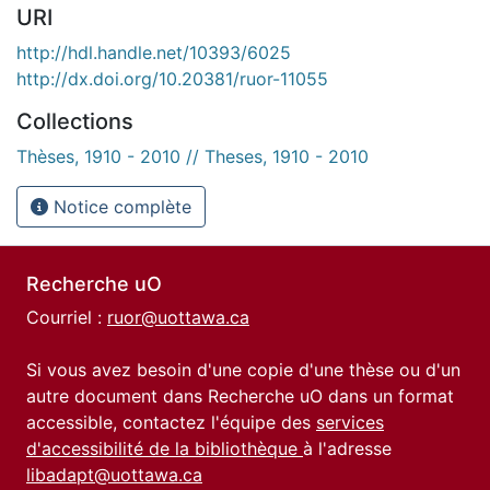
URI
http://hdl.handle.net/10393/6025
http://dx.doi.org/10.20381/ruor-11055
Collections
Thèses, 1910 - 2010 // Theses, 1910 - 2010
Notice complète
Recherche uO
Courriel :
ruor@uottawa.ca
Si vous avez besoin d'une copie d'une thèse ou d'un
autre document dans Recherche uO dans un format
accessible, contactez l'équipe des
services
d'accessibilité de la bibliothèque
à l'adresse
libadapt@uottawa.ca