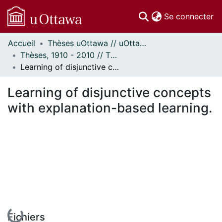
(c
Se connecter
Accueil
Thèses uOttawa // uOttawa Theses
Communautés
Thèses, 1910 - 2010 // Theses, 1910 - 2010
et collections
Learning of disjunctive concepts with explanation-based learning.
Parcourir
Statistiques
Learning of disjunctive concepts
À propos
with explanation-based learning.
En cours de chargement...
Fichiers