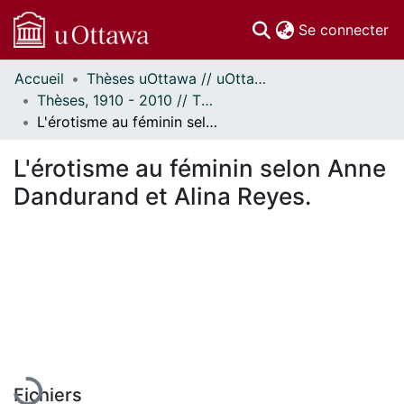
(c
Se connecter
Accueil
Thèses uOttawa // uOttawa Theses
Communautés
Thèses, 1910 - 2010 // Theses, 1910 - 2010
et collections
L'érotisme au féminin selon Anne Dandurand et Alina Reyes.
Parcourir
Statistiques
L'érotisme au féminin selon Anne
À propos
Dandurand et Alina Reyes.
En cours de chargement...
Fichiers