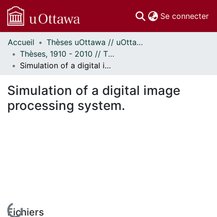
(c
Se connecter
Accueil
Thèses uOttawa // uOttawa Theses
Communautés
Thèses, 1910 - 2010 // Theses, 1910 - 2010
et collections
Simulation of a digital image processing system.
Parcourir
Statistiques
Simulation of a digital image
À propos
processing system.
En cours de chargement...
Fichiers