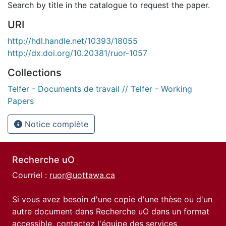
Search by title in the catalogue to request the paper.
URI
http://hdl.handle.net/10393/18055
http://dx.doi.org/10.20381/ruor-1057
Collections
Telfer - Documents de travail // Telfer - Working
Papers
Notice complète
Recherche uO
Courriel :
ruor@uottawa.ca
Si vous avez besoin d'une copie d'une thèse ou d'un
autre document dans Recherche uO dans un format
accessible, contactez l'équipe des
services