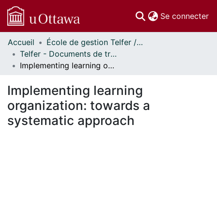
(c
Se connecter
Accueil
École de gestion Telfer // Telfer School of Management
Communautés
Telfer - Documents de travail // Telfer - Working Papers
et collections
Implementing learning organization: towards a systematic approach
Parcourir
Statistiques
Implementing learning
À propos
organization: towards a
systematic approach