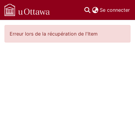
(c
Se connecter
Communautés
Erreur lors de la récupération de l'Item
et collections
Parcourir
Statistiques
À propos