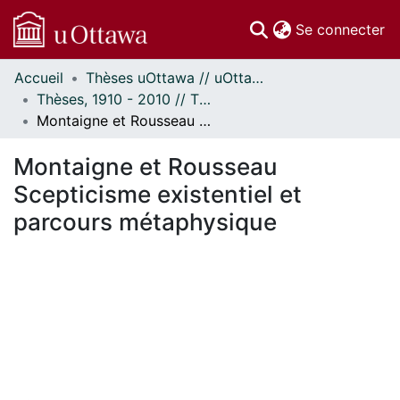
(c
Se connecter
Accueil
Thèses uOttawa // uOttawa Theses
Communautés
Thèses, 1910 - 2010 // Theses, 1910 - 2010
et collections
Montaigne et Rousseau Scepticisme existentiel et parcours métaphysique
Parcourir
Statistiques
Montaigne et Rousseau
À propos
Scepticisme existentiel et
parcours métaphysique