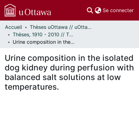
(c
Se connecter
Accueil
Thèses uOttawa // uOttawa Theses
Communautés
Thèses, 1910 - 2010 // Theses, 1910 - 2010
et collections
Urine composition in the isolated dog kidney during perfusion with balanced salt solutions at low temperatures.
Parcourir
Statistiques
Urine composition in the isolated
À propos
dog kidney during perfusion with
balanced salt solutions at low
temperatures.