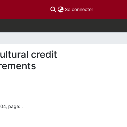
(current)
Se connecter
ltural credit
irements
04, page: .