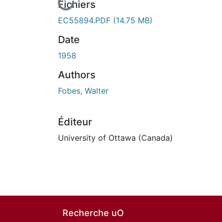
En cours de chargement...
Fichiers
EC55894.PDF
(14.75 MB)
Date
1958
Authors
Fobes, Walter
Éditeur
University of Ottawa (Canada)
Recherche uO