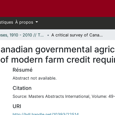
stiques
À propos
Thèses, 1910 - 2010 // Theses, 1910 - 2010
A critical survey of Canadian governmental agricultural credit agencies in the light of modern farm credit requirements
 Canadian governmental agricu
t of modern farm credit requ
Résumé
Abstract not available.
Citation
Source: Masters Abstracts International, Volume: 49-
URI
http://hdl.handle.net/10393/22514