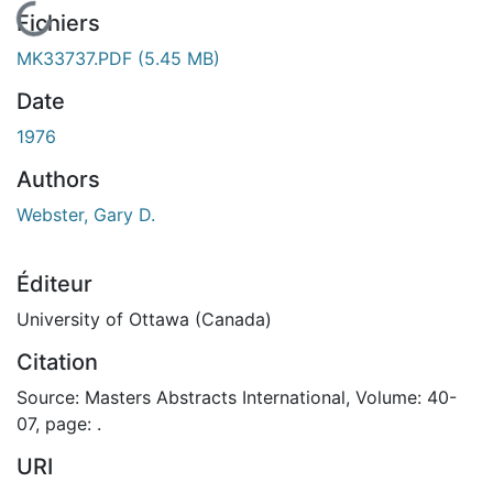
En cours de chargement...
Fichiers
MK33737.PDF
(5.45 MB)
Date
1976
Authors
Webster, Gary D.
Éditeur
University of Ottawa (Canada)
Citation
Source: Masters Abstracts International, Volume: 40-
07, page: .
URI