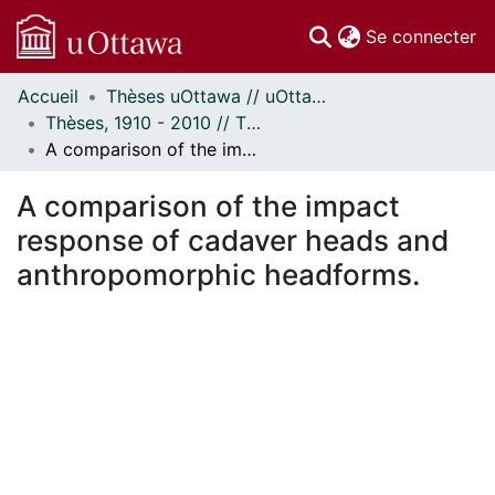
(c
Se connecter
Accueil
Thèses uOttawa // uOttawa Theses
Communautés
Thèses, 1910 - 2010 // Theses, 1910 - 2010
et collections
A comparison of the impact response of cadaver heads and anthropomorphic headforms.
Parcourir
Statistiques
A comparison of the impact
À propos
response of cadaver heads and
anthropomorphic headforms.