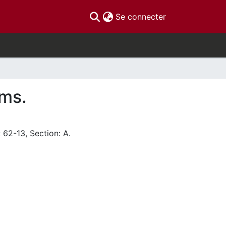
(current)
Se connecter
ems.
 62-13, Section: A.