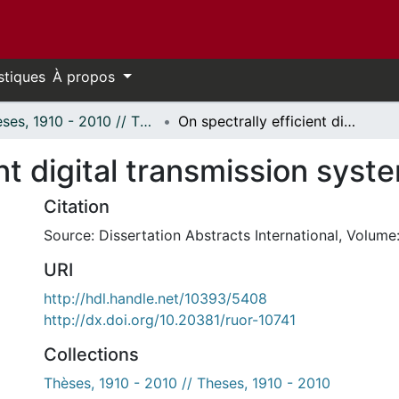
stiques
À propos
Thèses, 1910 - 2010 // Theses, 1910 - 2010
On spectrally efficient digital transmission systems.
nt digital transmission syst
Citation
Source: Dissertation Abstracts International, Volume:
URI
http://hdl.handle.net/10393/5408
http://dx.doi.org/10.20381/ruor-10741
Collections
Thèses, 1910 - 2010 // Theses, 1910 - 2010