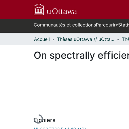
Communautés et collections
Parcourir
Stati
Accueil
Thèses uOttawa // uOttawa Theses
On spectrally efficie
En cours de chargement...
Fichiers