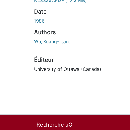
NL33257.PDF
(4.43 MB)
Date
1986
Authors
Wu, Kuang-Tsan.
Éditeur
University of Ottawa (Canada)
Recherche uO