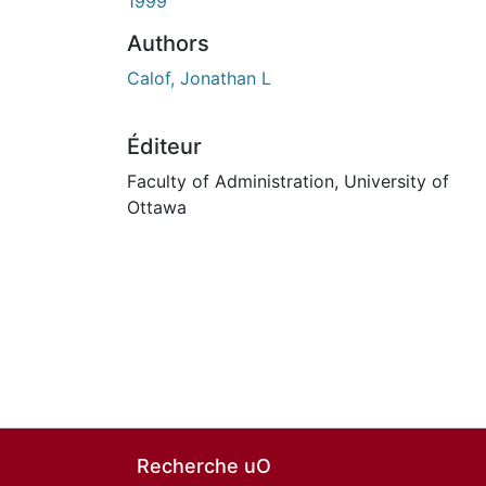
ours de chargement...
1999
Authors
Calof, Jonathan L
Éditeur
Faculty of Administration, University of
Ottawa
Recherche uO