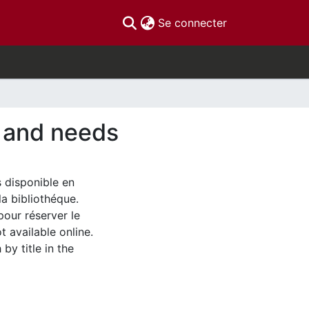
(current)
Se connecter
s and needs
s disponible en
la bibliothéque.
pour réserver le
t available online.
by title in the