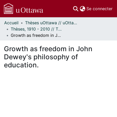
(c
Se connecter
Accueil
Thèses uOttawa // uOttawa Theses
Communautés
Thèses, 1910 - 2010 // Theses, 1910 - 2010
et collections
Growth as freedom in John Dewey's philosophy of education.
Parcourir
Statistiques
Growth as freedom in John
À propos
Dewey's philosophy of
education.