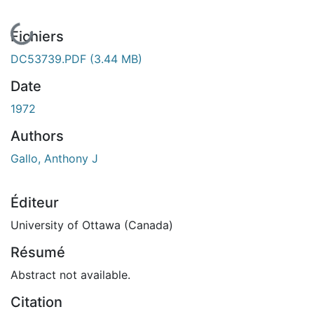
En cours de chargement...
Fichiers
DC53739.PDF
(3.44 MB)
Date
1972
Authors
Gallo, Anthony J
Éditeur
University of Ottawa (Canada)
Résumé
Abstract not available.
Citation