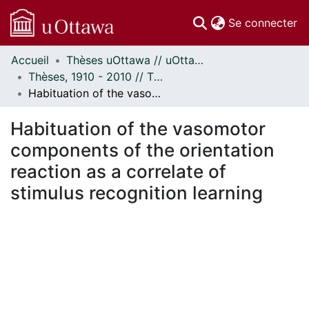
(c
Se connecter
Accueil
Thèses uOttawa // uOttawa Theses
Communautés
Thèses, 1910 - 2010 // Theses, 1910 - 2010
et collections
Habituation of the vasomotor components of the orientation reaction as a correlate of stimulus recognition learning
Parcourir
Statistiques
Habituation of the vasomotor
À propos
components of the orientation
reaction as a correlate of
stimulus recognition learning