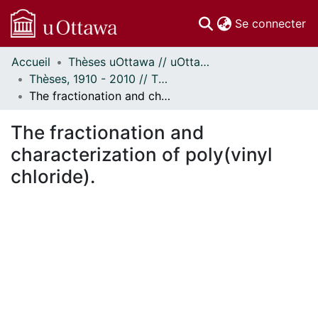
(c
Se connecter
Accueil
Thèses uOttawa // uOttawa Theses
Communautés
Thèses, 1910 - 2010 // Theses, 1910 - 2010
et collections
The fractionation and characterization of poly(vinyl chloride).
Parcourir
Statistiques
The fractionation and
À propos
characterization of poly(vinyl
chloride).