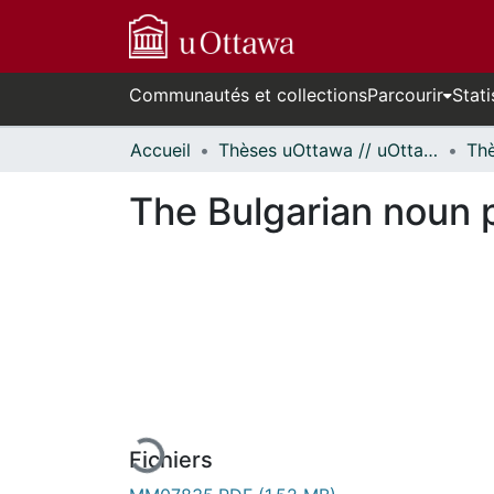
Communautés et collections
Parcourir
Stati
Accueil
Thèses uOttawa // uOttawa Theses
The Bulgarian noun 
En cours de chargement...
Fichiers