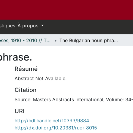
stiques
À propos
Thèses, 1910 - 2010 // Theses, 1910 - 2010
The Bulgarian noun phrase.
phrase.
Résumé
Abstract Not Available.
Citation
Source: Masters Abstracts International, Volume: 34
URI
http://hdl.handle.net/10393/9884
http://dx.doi.org/10.20381/ruor-8015