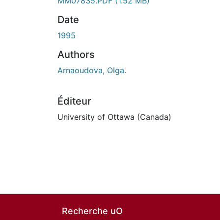
MM07835.PDF
(1.52 MB)
Date
1995
Authors
Arnaoudova, Olga.
Éditeur
University of Ottawa (Canada)
Recherche uO