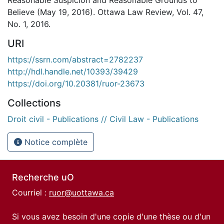
Believe (May 19, 2016). Ottawa Law Review, Vol. 47,
No. 1, 2016.
URI
https://ssrn.com/abstract=2782237
http://hdl.handle.net/10393/39429
https://doi.org/10.20381/ruor-23673
Collections
Droit civil - Publications // Civil Law - Publications
Notice complète
Recherche uO
Courriel :
ruor@uottawa.ca
Si vous avez besoin d'une copie d'une thèse ou d'un