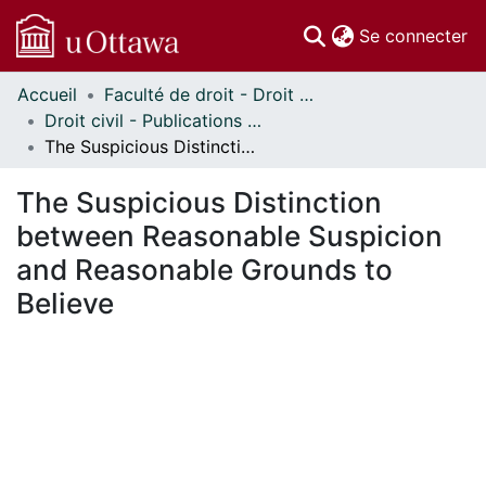
(c
Se connecter
Accueil
Faculté de droit - Droit civil // Faculty of Law - Civil Law
Communautés
Droit civil - Publications // Civil Law - Publications
et collections
The Suspicious Distinction between Reasonable Suspicion and Reasonable Grounds to Believe
Parcourir
Statistiques
The Suspicious Distinction
À propos
between Reasonable Suspicion
and Reasonable Grounds to
Believe