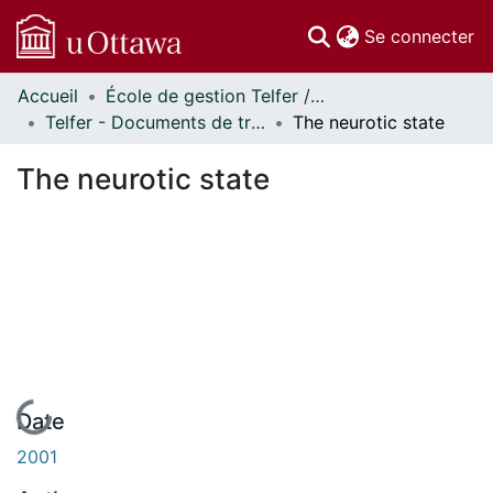
(c
Se connecter
Accueil
École de gestion Telfer // Telfer School of Management
Communautés
Telfer - Documents de travail // Telfer - Working Papers
The neurotic state
et collections
Parcourir
The neurotic state
Statistiques
À propos
En cours de chargement...
Date
2001