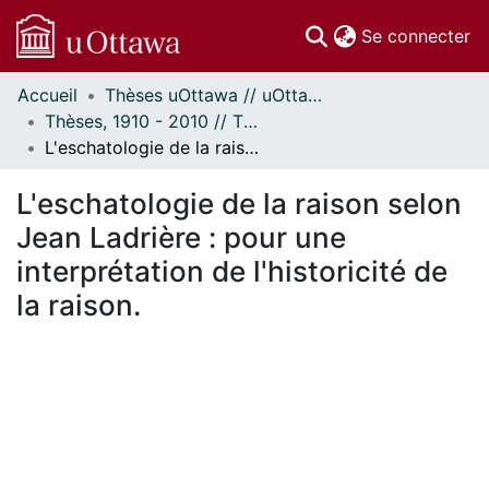
(c
Se connecter
Accueil
Thèses uOttawa // uOttawa Theses
Communautés
Thèses, 1910 - 2010 // Theses, 1910 - 2010
et collections
L'eschatologie de la raison selon Jean Ladrière : pour une interprétation de l'historicité de la raison.
Parcourir
Statistiques
L'eschatologie de la raison selon
À propos
Jean Ladrière : pour une
interprétation de l'historicité de
la raison.