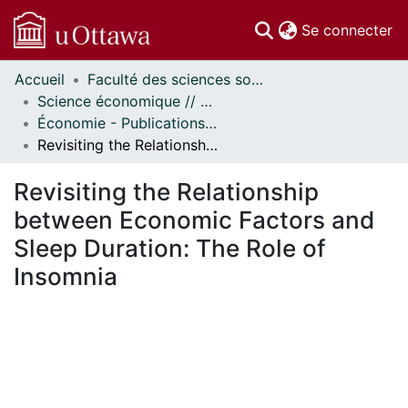
(c
Se connecter
Accueil
Faculté des sciences sociales // Faculty of Social Sciences
Communautés
Science économique // Economics
et collections
Économie - Publications // Economics - Working Papers
Parcourir
Revisiting the Relationship between Economic Factors and Sleep Duration: The Role of Insomnia
Statistiques
À propos
Revisiting the Relationship
between Economic Factors and
Sleep Duration: The Role of
Insomnia