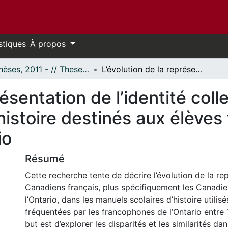
stiques
À propos
- Thèses, 2011 - // Theses, 2011 -
L’évolution de la représentation de l’identité collective dans les manuels scolaires d’histoire destinés aux élèves francophones du secondaire en Ontario
résentation de l’identité coll
histoire destinés aux élève
io
Résumé
Cette recherche tente de décrire l’évolution de la re
Canadiens français, plus spécifiquement les Canadie
l’Ontario, dans les manuels scolaires d’histoire utilis
fréquentées par les francophones de l’Ontario entre 
but est d’explorer les disparités et les similarités da