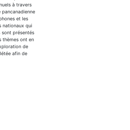
nuels à travers
ie pancanadienne
phones et les
es nationaux qui
s sont présentés
es thèmes ont en
xploration de
létée afin de