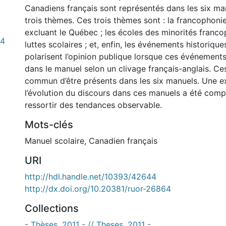
Canadiens français sont représentés dans les six ma
trois thèmes. Ces trois thèmes sont : la francophon
excluant le Québec ; les écoles des minorités franco
54
luttes scolaires ; et, enfin, les événements historiqu
polarisent l’opinion publique lorsque ces événement
dans le manuel selon un clivage français-anglais. C
commun d’être présents dans les six manuels. Une e
l’évolution du discours dans ces manuels a été comp
ressortir des tendances observable.
Mots-clés
Manuel scolaire
,
Canadien français
URI
http://hdl.handle.net/10393/42644
http://dx.doi.org/10.20381/ruor-26864
Collections
- Thèses, 2011 - // Theses, 2011 -