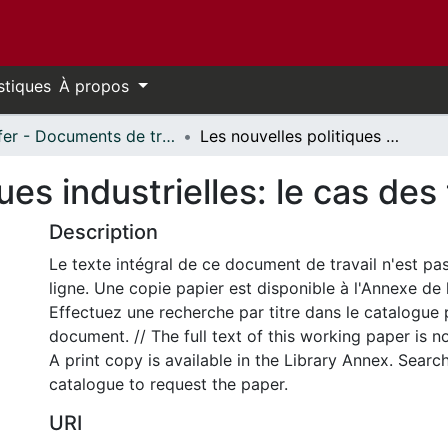
stiques
À propos
Telfer - Documents de travail // Telfer - Working Papers
Les nouvelles politiques industrielles: le cas des telecommunications
ques industrielles: le cas d
Description
Le texte intégral de ce document de travail n'est pa
ligne. Une copie papier est disponible à l'Annexe de 
Effectuez une recherche par titre dans le catalogue 
document. // The full text of this working paper is no
A print copy is available in the Library Annex. Search 
catalogue to request the paper.
URI