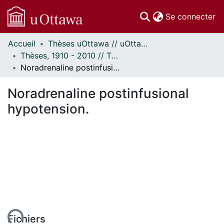
(c
Se connecter
Accueil
Thèses uOttawa // uOttawa Theses
Communautés
Thèses, 1910 - 2010 // Theses, 1910 - 2010
et collections
Noradrenaline postinfusional hypotension.
Parcourir
Statistiques
Noradrenaline postinfusional
À propos
hypotension.
Fichiers