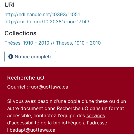
URI
http://hdl.handle.net/10393/11051
http://dx.doi.org/10.20381/ruor-17143
Collections
Thèses, 1910 - 2010 // Theses, 1910 - 2010
Notice complète
Recherche uO
Courriel :
ruor@uottawa.ca
Si vous avez besoin d'une copie d'une thèse ou d'un
autre document dans Recherche uO dans un format
accessible, contactez l'équipe des
services
d'accessibilité de la bibliothèque
à l'adresse
libadapt@uottawa.ca