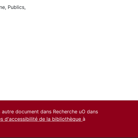
ne
,
Publics
,
un autre document dans Recherche uO dans
es d'accessibilité de la bibliothèque
à