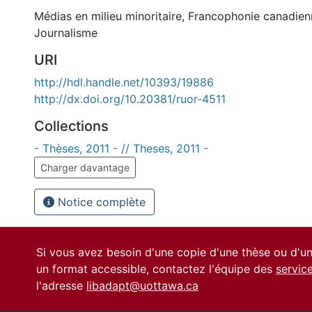
Médias en milieu minoritaire
,
Francophonie canadien
Journalisme
URI
http://hdl.handle.net/10393/19886
http://dx.doi.org/10.20381/ruor-4511
Collections
- Thèses, 2011 - // Theses, 2011 -
Charger davantage
Notice complète
Si vous avez besoin d'une copie d'une thèse ou d'
un format accessible, contactez l'équipe des
servic
l'adresse
libadapt@uottawa.ca