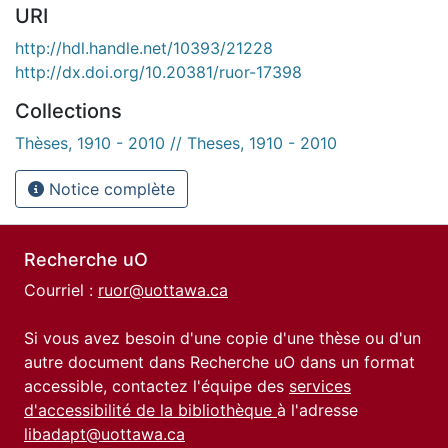
URI
http://hdl.handle.net/10393/21228
http://dx.doi.org/10.20381/ruor-17398
Collections
Thèses, 1910 - 2010 // Theses, 1910 - 2010
Notice complète
Recherche uO
Courriel :
ruor@uottawa.ca
Si vous avez besoin d'une copie d'une thèse ou d'un
autre document dans Recherche uO dans un format
accessible, contactez l'équipe des
services
d'accessibilité de la bibliothèque
à l'adresse
libadapt@uottawa.ca