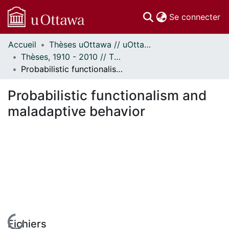
(c
Se connecter
Accueil
Thèses uOttawa // uOttawa Theses
Communautés
Thèses, 1910 - 2010 // Theses, 1910 - 2010
et collections
Probabilistic functionalism and maladaptive behavior
Parcourir
Statistiques
Probabilistic functionalism and
À propos
maladaptive behavior
En cours de chargement...
Fichiers