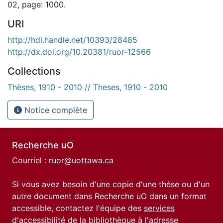
02, page: 1000.
URI
http://hdl.handle.net/10393/28485
http://dx.doi.org/10.20381/ruor-12566
Collections
Thèses, 1910 - 2010 // Theses, 1910 - 2010
Notice complète
Recherche uO
Courriel :
ruor@uottawa.ca
Si vous avez besoin d'une copie d'une thèse ou d'un
autre document dans Recherche uO dans un format
accessible, contactez l'équipe des
services
d'accessibilité de la bibliothèque
à l'adresse