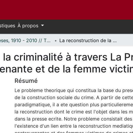
stiques
À propos
Thèses, 1910 - 2010 // Theses, 1910 - 2010
La reconstruction de la criminalité à travers La Presse (1886-1989) : l'image de la contrevenante et de la femme victime.
 la criminalité à travers La 
venante et de la femme victi
Résumé
Le probleme theorique qui constitua la base du presen
de la construction sociale du crime. A partir de cett
paradigmatique, il a ete question plus particuliereme
la reconstruction dont le crime est l'objet dans les m
dans la presse ecrite. Notre probleme consistait des l
l'existence d'un lien entre la reconstruction mediati