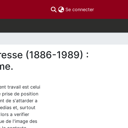
(current)
Se connecter
Presse (1886-1989) :
me.
t travail est celui
e prise de position
nt de s'attarder a
edias et, surtout
ors a verifier
que de l'image des