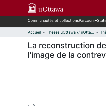
Communautés et collections
Parcourir
Stati
Accueil
Thèses uOttawa // uOttawa Theses
La reconstruction de
l'image de la contre
En cours de chargement...