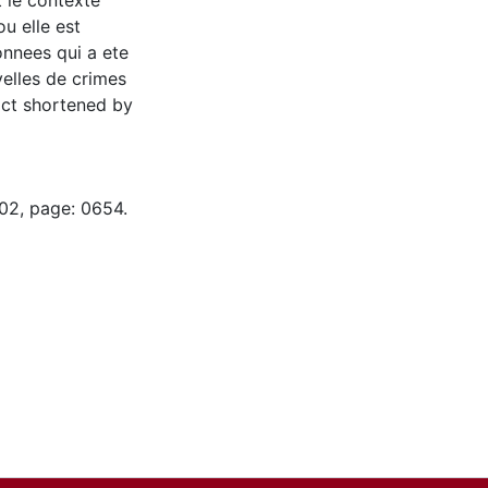
 le contexte
u elle est
onnees qui a ete
velles de crimes
act shortened by
-02, page: 0654.