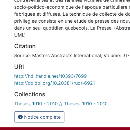
contrevenantes et des femmes victimes de crimes et
socio-politico-economique de l'epoque particuliere o
fabriquee et diffusee. La technique de collecte de d
privilegiee consista en une etude de presse des nou
dans un seul quotidien quebecois, La Presse. (Abstr
UMI.)
Citation
Source: Masters Abstracts International, Volume: 31
URI
http://hdl.handle.net/10393/7699
http://dx.doi.org/10.20381/ruor-6921
Collections
Thèses, 1910 - 2010 // Theses, 1910 - 2010
Notice complète