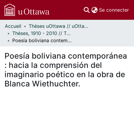
(c
Se connecter
Accueil
Thèses uOttawa // uOttawa Theses
Communautés
Thèses, 1910 - 2010 // Theses, 1910 - 2010
et collections
Poesía boliviana contemporánea : hacia la comprensión del imaginario poético en la obra de Blanca Wiethuchter.
Parcourir
Statistiques
Poesía boliviana contemporánea
À propos
: hacia la comprensión del
imaginario poético en la obra de
Blanca Wiethuchter.