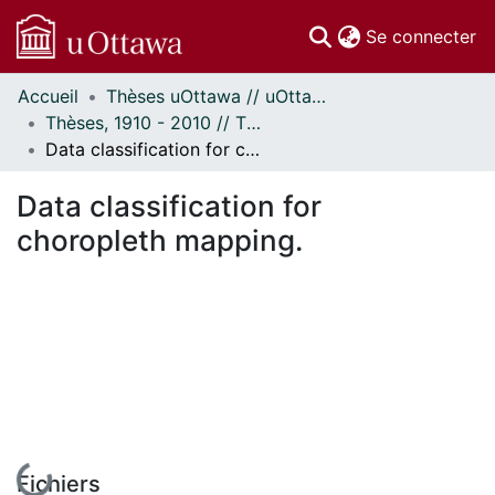
(c
Se connecter
Accueil
Thèses uOttawa // uOttawa Theses
Communautés
Thèses, 1910 - 2010 // Theses, 1910 - 2010
et collections
Data classification for choropleth mapping.
Parcourir
Statistiques
Data classification for
À propos
choropleth mapping.
En cours de chargement...
Fichiers