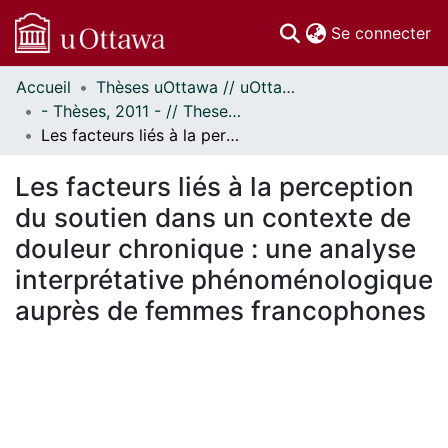
(c
Se connecter
Accueil
Thèses uOttawa // uOttawa Theses
Communautés
- Thèses, 2011 - // Theses, 2011 -
et collections
Les facteurs liés à la perception du soutien dans un contexte de douleur chronique : une analyse interprétative phénoménologique auprès de femmes francophones
Parcourir
Statistiques
Les facteurs liés à la perception
À propos
du soutien dans un contexte de
douleur chronique : une analyse
interprétative phénoménologique
auprès de femmes francophones