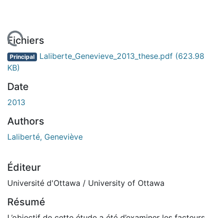
En cours de chargement...
Fichiers
Laliberte_Genevieve_2013_these.pdf
(623.98
Principal
KB)
Date
2013
Authors
Laliberté, Geneviève
Éditeur
Université d'Ottawa / University of Ottawa
Résumé
L’objectif de cette étude a été d’examiner les facteurs