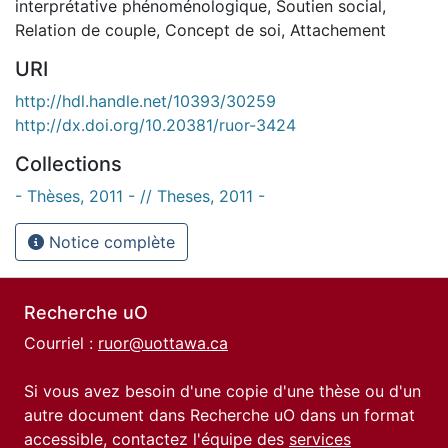
interprétative phénoménologique
,
Soutien social
,
Relation de couple
,
Concept de soi
,
Attachement
URI
http://hdl.handle.net/10393/30259
http://dx.doi.org/10.20381/ruor-3424
Collections
- Thèses, 2011 - // Theses, 2011 -
Notice complète
Recherche uO
Courriel :
ruor@uottawa.ca
Si vous avez besoin d'une copie d'une thèse ou d'un
autre document dans Recherche uO dans un format
accessible, contactez l'équipe des
services