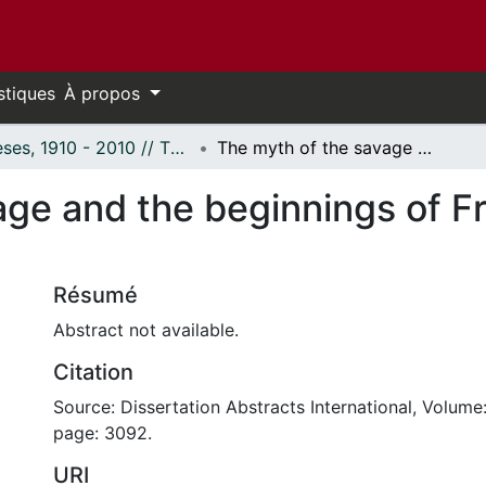
stiques
À propos
Thèses, 1910 - 2010 // Theses, 1910 - 2010
The myth of the savage and the beginnings of French colonialism in the Americas.
ge and the beginnings of Fr
Résumé
Abstract not available.
Citation
Source: Dissertation Abstracts International, Volume:
page: 3092.
URI