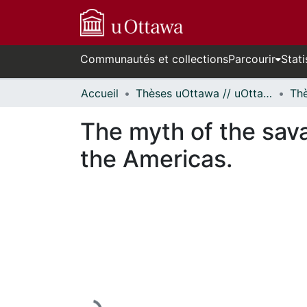
Communautés et collections
Parcourir
Stati
Accueil
Thèses uOttawa // uOttawa Theses
The myth of the sava
the Americas.
En cours de chargement...