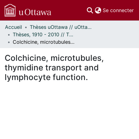
(c
Se connecter
Accueil
Thèses uOttawa // uOttawa Theses
Communautés
Thèses, 1910 - 2010 // Theses, 1910 - 2010
et collections
Colchicine, microtubules, thymidine transport and lymphocyte function.
Parcourir
Statistiques
Colchicine, microtubules,
À propos
thymidine transport and
lymphocyte function.