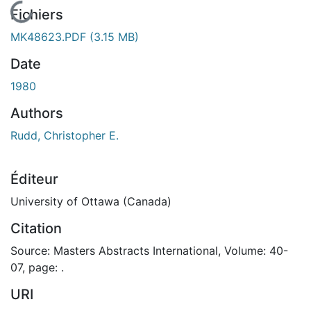
En cours de chargement...
Fichiers
MK48623.PDF
(3.15 MB)
Date
1980
Authors
Rudd, Christopher E.
Éditeur
University of Ottawa (Canada)
Citation
Source: Masters Abstracts International, Volume: 40-
07, page: .
URI