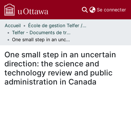
(c
Se connecter
Accueil
École de gestion Telfer // Telfer School of Management
Communautés
Telfer - Documents de travail // Telfer - Working Papers
et collections
One small step in an uncertain direction: the science and technology review and public administration in Canada
Parcourir
Statistiques
One small step in an uncertain
À propos
direction: the science and
technology review and public
administration in Canada