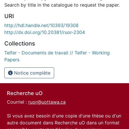
Search by title in the catalogue to request the paper.
URI
http://hdl.handle.net/10393/19308
http://dx.doi.org/10.20381/ruor-2304
Collections
Telfer - Documents de travail // Telfer - Working
Papers
Notice complète
Recherche uO
Courriel :
ruor@uottawa.ca
Si vous avez besoin d'une copie d'une thèse ou d'un
autre document dans Recherche uO dans un format