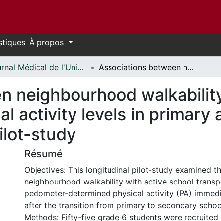
stiques
À propos
Journal Médical de l'Université d'Ottawa (JMUO) // University of Ottawa Journal of Medicine (UOJM)
Associations between neighbourhood walkability, active school transport and physical activity levels in primary and secondary school students: A pilot-study
n neighbourhood walkability
al activity levels in primar
ilot-study
Résumé
Objectives: This longitudinal pilot-study examined t
neighbourhood walkability with active school trans
pedometer-determined physical activity (PA) immedi
after the transition from primary to secondary schoo
Methods: Fifty-five grade 6 students were recruited