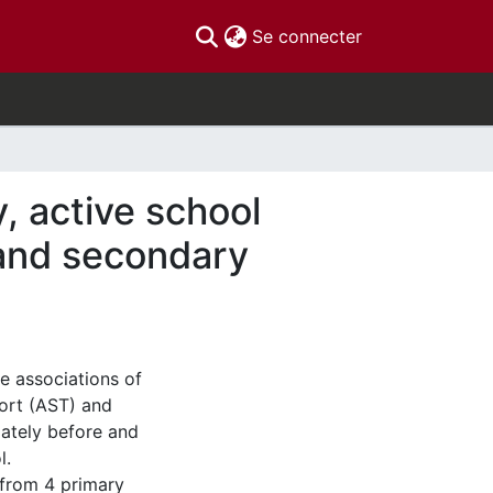
(current)
Se connecter
, active school
y and secondary
he associations of
port (AST) and
ately before and
l.
 from 4 primary