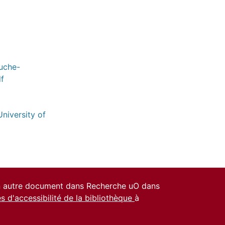
uche-
f
niversity of
un autre document dans Recherche uO dans
es d'accessibilité de la bibliothèque
à