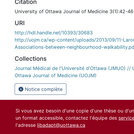
Citation
University of Ottawa Journal of Medicine 3(1):42-46
URI
http://hdl.handle.net/10393/30683
http://uojm.ca/wp-content/uploads/2013/09/11-Laro
Associations-between-neighbourhood-walkability.pd
Collections
Journal Médical de l'Université d'Ottawa (JMUO) // U
Ottawa Journal of Medicine (UOJM)
Notice complète
Si vous avez besoin d'une copie d'une thèse ou d'
un format accessible, contactez l'équipe des
servic
l'adresse
libadapt@uottawa.ca