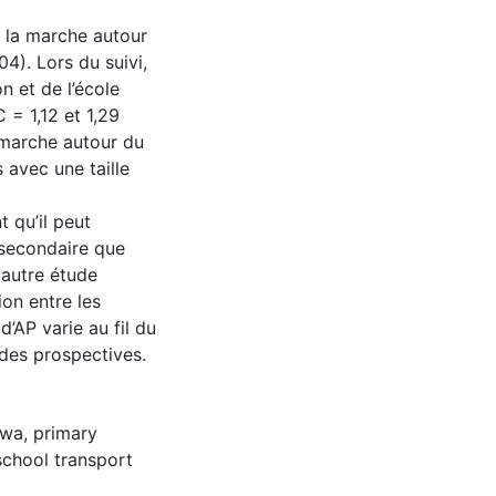
 à la marche autour
04). Lors du suivi,
 et de l’école
C = 1,12 et 1,29
a marche autour du
s avec une taille
t qu’il peut
e secondaire que
 autre étude
tion entre les
d’AP varie au fil du
tudes prospectives.
awa
,
primary
school transport