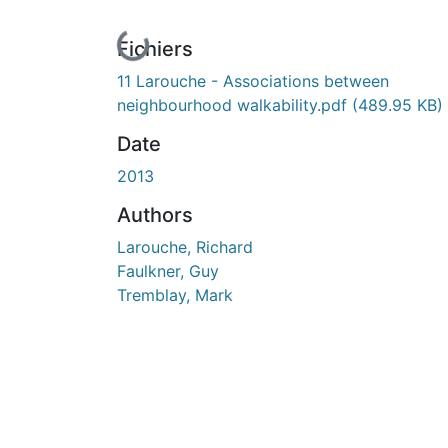
ours de chargement...
Fichiers
11 Larouche - Associations between
neighbourhood walkability.pdf
(489.95 KB)
Date
2013
Authors
Larouche, Richard
Faulkner, Guy
Tremblay, Mark