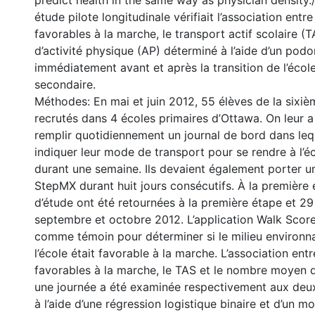
predict health in the same way as physician density./
étude pilote longitudinale vérifiait l’association entre
favorables à la marche, le transport actif scolaire (T
d’activité physique (AP) déterminé à l’aide d’un podo
immédiatement avant et après la transition de l’école 
secondaire.
Méthodes: En mai et juin 2012, 55 élèves de la sixièm
recrutés dans 4 écoles primaires d’Ottawa. On leur 
remplir quotidiennement un journal de bord dans lequ
indiquer leur mode de transport pour se rendre à l’é
durant une semaine. Ils devaient également porter 
StepMX durant huit jours consécutifs. À la première 
d’étude ont été retournées à la première étape et 2
septembre et octobre 2012. L’application Walk Score® a
comme témoin pour déterminer si le milieu environna
l’école était favorable à la marche. L’association ent
favorables à la marche, le TAS et le nombre moyen 
une journée a été examinée respectivement aux deux
à l’aide d’une régression logistique binaire et d’un mo