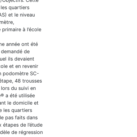
/Objectifs: Cette
 les quartiers
AS) et le niveau
mètre,
primaire à l’école
e année ont été
a demandé de
el ils devaient
cole et en revenir
un podomètre SC-
étape, 48 trousses
9 lors du suivi en
 été utilisée
nt le domicile et
re les quartiers
de pas faits dans
 étapes de l’étude
dèle de régression