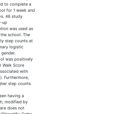
ed to complete a
ool for 1 week and
s. 48 study
w-up
tion was used as
 the school. The
ly step counts at
ary logistic
 gender.
ool was positively
er Walk Score
ssociated with
). Furthermore,
gher step counts
een having a
th, modified by
care does not