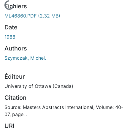
En cours de chargement...
Fichiers
ML46860.PDF
(2.32 MB)
Date
1988
Authors
Szymczak, Michel.
Éditeur
University of Ottawa (Canada)
Citation
Source: Masters Abstracts International, Volume: 40-
07, page: .
URI