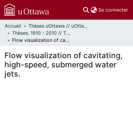
(c
Se connecter
Accueil
Thèses uOttawa // uOttawa Theses
Communautés
Thèses, 1910 - 2010 // Theses, 1910 - 2010
et collections
Flow visualization of cavitating, high-speed, submerged water jets.
Parcourir
Statistiques
Flow visualization of cavitating,
À propos
high-speed, submerged water
jets.