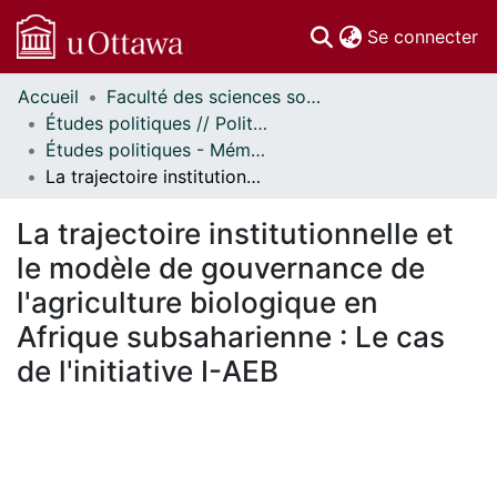
(c
Se connecter
Accueil
Faculté des sciences sociales // Faculty of Social Sciences
Communautés
Études politiques // Political Studies
et collections
Études politiques - Mémoires // Political Studies - Research Papers
Parcourir
La trajectoire institutionnelle et le modèle de gouvernance de l'agriculture biologique en Afrique subsaharienne : Le cas de l'initiative I-AEB
Statistiques
À propos
La trajectoire institutionnelle et
le modèle de gouvernance de
l'agriculture biologique en
Afrique subsaharienne : Le cas
de l'initiative I-AEB