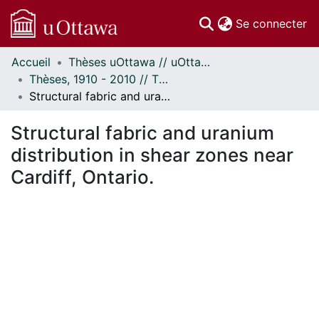
(c
Se connecter
Accueil
Thèses uOttawa // uOttawa Theses
Communautés
Thèses, 1910 - 2010 // Theses, 1910 - 2010
et collections
Structural fabric and uranium distribution in shear zones near Cardiff, Ontario.
Parcourir
Statistiques
Structural fabric and uranium
À propos
distribution in shear zones near
Cardiff, Ontario.
En cours de chargement...